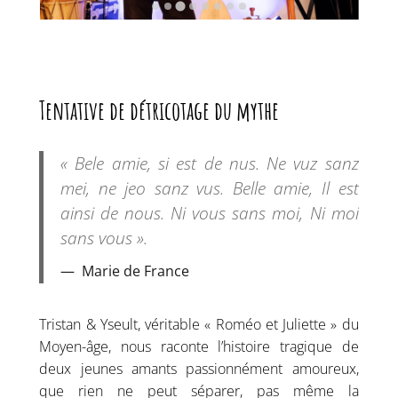
Tentative de détricotage du mythe
« Bele amie, si est de nus. Ne vuz sanz
mei, ne jeo sanz vus. Belle amie, Il est
ainsi de nous. Ni vous sans moi, Ni moi
sans vous ».
Marie de France
Tristan & Yseult, véritable « Roméo et Juliette » du
Moyen-âge, nous raconte l’histoire tragique de
deux jeunes amants passionnément amoureux,
que rien ne peut séparer, pas même la