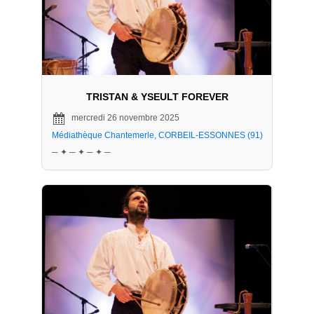
TRISTAN & YSEULT FOREVER
mercredi 26 novembre 2025
Médiathèque Chantemerle, CORBEIL-ESSONNES (91)
─ ✦ ─ ✦ ─ ✦ ─