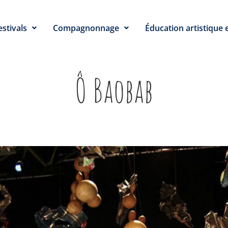
estivals
Compagnonnage
Éducation artistique e
Ô Baobab