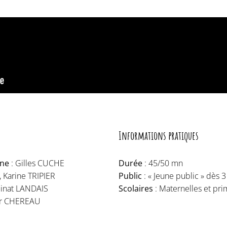
Informations pratiques
ène
: Gilles CUCHE
Durée
: 45/50 mn
Karine TRIPIER
Public
: « Jeune public » dès 3
Einat LANDAIS
Scolaires
: Maternelles et pri
er CHEREAU