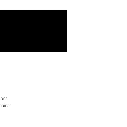
 ans
maires