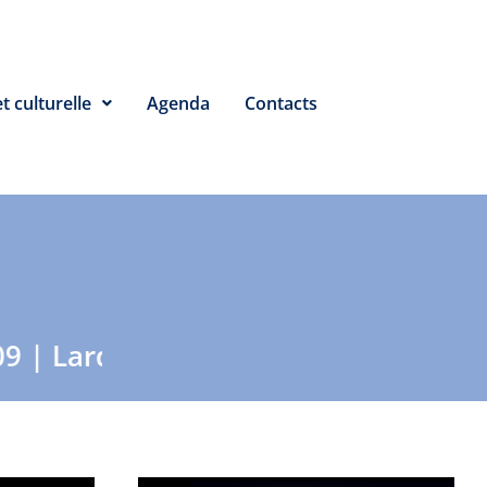
t culturelle
Agenda
Contacts
 Lardy (91) le 19/09 | Mennecy (91) 