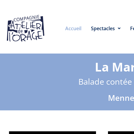
Accueil
Spectacles
F
La Mar
Balade contée 
Mennecy (9