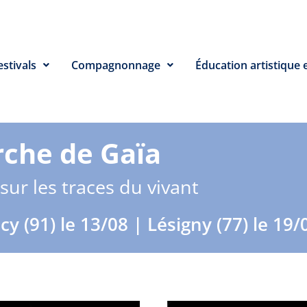
estivals
Compagnonnage
Éducation artistique e
che de Gaïa
sur les traces du vivant
1) le 13/08 | Lésigny (77) le 19/09 |