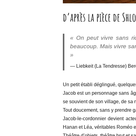
d’après la pièce de Sh
« On peut vivre sans ri
beaucoup. Mais vivre san
»
Liebkeit (La Tendresse) Be
Un petit établi déglingué, quelques
Jacob est un personnage sans âge,
se souvient de son village, de sa m
Tout doucement, sans y prendre ga
Jacob-le-cordonnier devient acteu
Hanan et Léa, véritables Roméo et
Théâtre d’objets, théâtre brut et s