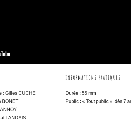
INFORMATIONS PRATIQUES
e
: Gilles CUCHE
Durée
: 55 mm
án BONET
Public
: « Tout public » dès 7 a
ELANNOY
nat LANDAIS