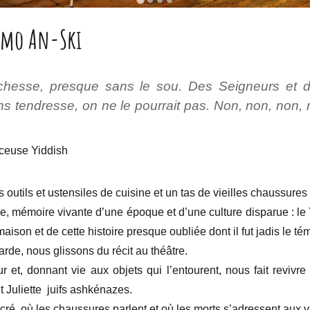
lomo An-Ski
chesse, presque sans le sou. Des Seigneurs et d
s tendresse, on ne le pourrait pas. Non, non, non,
rceuse Yiddish
 outils et ustensiles de cuisine et un tas de vieilles chaussures 
 mémoire vivante d’une époque et d’une culture disparue : le Yid
aison et de cette histoire presque oubliée dont il fut jadis le té
rde, nous glissons du récit au théâtre.
r et, donnant vie aux objets qui l’entourent, nous fait revivre 
 Juliette juifs ashkénazes.
acré, où les chaussures parlent et où les morts s’adressent aux v