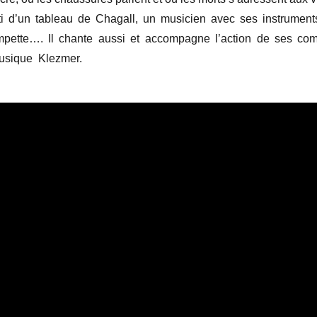
rti d’un tableau de Chagall, un musicien avec ses instrument
ompette…. Il chante aussi et accompagne l’action de ses comp
musique Klezmer.