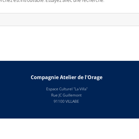
rchez est introuvable. Essayez avec une recherche.
Compagnie Atelier de l'Orage
Espace Culturel "La Villa"
Rue JC Guillemont
91100 VILLABE