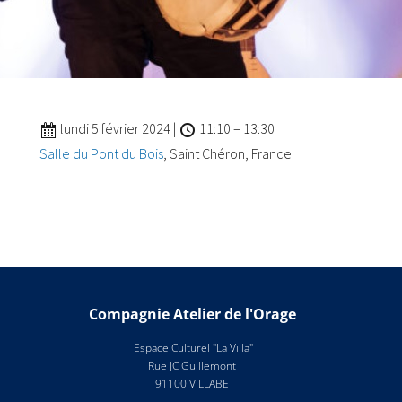
lundi 5 février 2024
|
11:10
–
13:30
Salle du Pont du Bois
, Saint Chéron, France
Compagnie Atelier de l'Orage
Espace Culturel "La Villa"
Rue JC Guillemont
91100 VILLABE