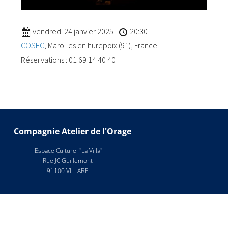
vendredi 24 janvier 2025
|
20:30
COSEC
, Marolles en hurepoix (91), France
Réservations : 01 69 14 40 40
Compagnie Atelier de l'Orage
Espace Culturel "La Villa"
Rue JC Guillemont
91100 VILLABE