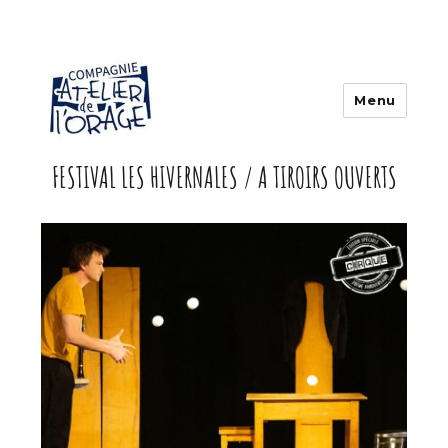
Menu
FESTIVAL LES HIVERNALES / A TIROIRS OUVERTS
Atelier de l'orage