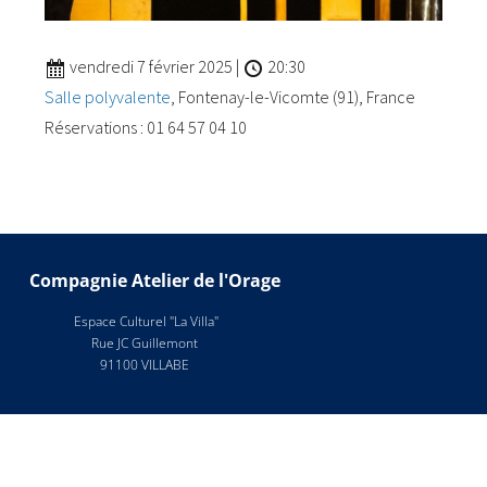
vendredi 7 février 2025
|
20:30
Salle polyvalente
, Fontenay-le-Vicomte (91), France
Réservations : 01 64 57 04 10
Compagnie Atelier de l'Orage
Espace Culturel "La Villa"
Rue JC Guillemont
91100 VILLABE