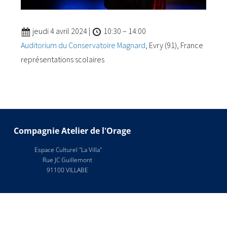
jeudi 4 avril 2024
|
10:30
–
14:00
Auditorium du Conservatoire Magnard
, Evry (91), France
représentations scolaires
Compagnie Atelier de l'Orage
Espace Culturel "La Villa"
Rue JC Guillemont
91100 VILLABE